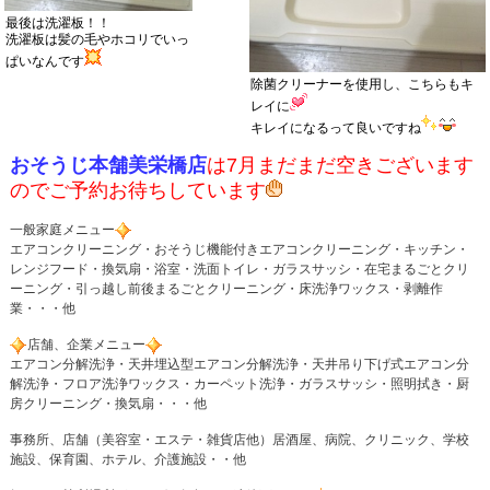
最後は洗濯板！！
洗濯板は髪の毛やホコリでいっ
ぱいなんです
除菌クリーナーを使用し、こちらもキ
レイに
キレイになるって良いですね
おそうじ本舗美栄橋店
は7月まだまだ空きございます
のでご予約お待ちしています
一般家庭メニュー
エアコンクリーニング・おそうじ機能付きエアコンクリーニング・キッチン・
レンジフード・換気扇・浴室・洗面トイレ・ガラスサッシ・在宅まるごとクリ
ーニング・引っ越し前後まるごとクリーニング・床洗浄ワックス・剥離作
業・・・他
店舗、企業メニュー
エアコン分解洗浄・天井埋込型エアコン分解洗浄・天井吊り下げ式エアコン分
解洗浄・フロア洗浄ワックス・カーペット洗浄・ガラスサッシ・照明拭き・厨
房クリーニング・換気扇・・・他
事務所、店舗（美容室・エステ・雑貨店他）居酒屋、病院、クリニック、学校
施設、保育園、ホテル、介護施設・・他