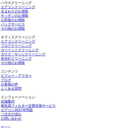
ハウスクリーニング
エアコンクリーニング
水まわりのお掃除
キッチンのお掃除
お部屋のお掃除
パックサービス
その他のお掃除
オフィスクリーニング
エアコンクリーニング
フロアクリーニング
カーペットクリーニング
ガラス・サッシクリーニング
蛍光灯クリーニング
その他のお掃除
コンテンツ
ビフォー・アフター
ブログ
お客様の声
よくある質問
インフォーメーション
店舗案内
換気扇フィルター定期交換サービス
エアコン2027年問題
ご注文の流れ
お問い合わせ
ホーム