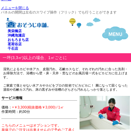
メニューを閉じる
パネルの開閉は左右のスワイプ操作（フリック）でも行うことができます
美栄橋店
沖縄泡瀬店
おもろまち店
茗荷谷店
千石店
一坪(3,3㎡)以上の場合、1㎡ごとに
湿気によるカビや水アカ、皮脂汚れ、石鹸カスなど、それぞれの汚れに合った洗剤・
お掃除方法で、浴槽から壁・床・天井・窓などのお風呂場一式をピカピカに仕上げま
す。
ご家庭で落とせない水アカやカビをプロの技術でピカピカに！ 層になって固くなった
湯垢や石鹸カス汚れ、床の黒ずみや浴槽のざらざら汚れもしっかり落とします。
サービス情報
価格：
+￥3,300(税抜価格￥3,000) / 1㎡
作業時間：約30分
こちらのメニューはオプションです。
単体でのご注文は出来ませんので予めご了承く