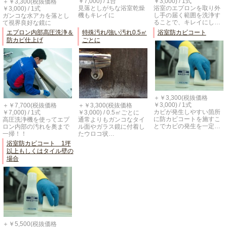
￥7,000) / 1台
￥3,000) / 1式
＋￥3,300(税抜価格
見落としがちな浴室乾燥
浴室のエプロンを取り外
￥3,000) / 1式
機もキレイに
し手の届く範囲を洗浄す
ガンコな水アカを落とし
ることで、キレイにし…
て視界良好な鏡に
エプロン内部高圧洗浄＆
特殊汚れ/強い汚れ0.5㎡
浴室防カビコート
防カビ仕上げ
ごとに
＋￥3,300(税抜価格
￥3,000) / 1式
＋￥7,700(税抜価格
＋￥3,300(税抜価格
カビが発生しやすい箇所
￥7,000) / 1式
￥3,000) / 0.5㎡ごとに
に防カビコートを施すこ
高圧洗浄機を使ってエプ
通常よりもガンコなタイ
とでカビの発生を一定…
ロン内部の汚れを奥まで
ル面やガラス鏡に付着し
一掃！！
たウロコ状…
浴室防カビコート 1坪
以上もしくはタイル壁の
場合
＋￥5,500(税抜価格