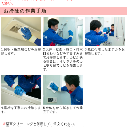
ださい。
お掃除の作業手順
1.照明・換気扇などをお掃
2.天井・壁面・蛇口・排水
3.鏡に付着した水アカをお
除します。
口まわりなどをすみずみま
掃除します。
でお掃除します。カビがあ
る場合は、オリジナルのカ
ビ取り剤でカビを除去しま
す。
4.浴槽を丁寧にお掃除しま
5.全体をから拭きして作業
す。
完了です。
※
浴室クリーニングと併用してご注文ください。