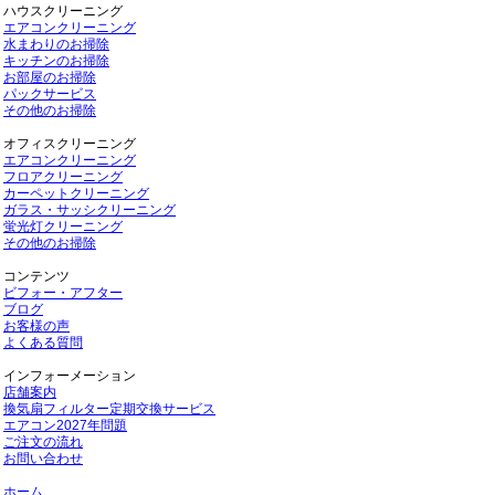
ハウスクリーニング
エアコンクリーニング
水まわりのお掃除
キッチンのお掃除
お部屋のお掃除
パックサービス
その他のお掃除
オフィスクリーニング
エアコンクリーニング
フロアクリーニング
カーペットクリーニング
ガラス・サッシクリーニング
蛍光灯クリーニング
その他のお掃除
コンテンツ
ビフォー・アフター
ブログ
お客様の声
よくある質問
インフォーメーション
店舗案内
換気扇フィルター定期交換サービス
エアコン2027年問題
ご注文の流れ
お問い合わせ
ホーム