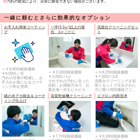
※
汚れの状況により、完全に除去できない場合がございます。
一緒に頼むとさらに効果的なオプション
お手入れ簡単コーティン
一坪(3,3㎡)以上の場
洗面台クリーニングセッ
グ
合、1㎡ごとに
ト
＋￥9,900(税抜価格
＋￥3,300(税抜価格
＋￥8,250(税抜価格
￥9,000)／式
￥3,000) / 1㎡
￥7,500) / 1式
汚れの付着が軽減し、お
それぞれの汚れに合った
洗面台クリーニングを浴
手入れが楽になるコーテ
洗剤・お掃除方法で、お
室とセットで注文された
ィング剤を塗布。
風呂場一式をピカピカ…
方に限り特別価格でご…
鏡の水アカ除去＆コーテ
浴室乾燥機クリーニング
エプロン内部洗浄
ィング仕上げ
＋￥7,700(税抜価格
＋￥3,300(税抜価格