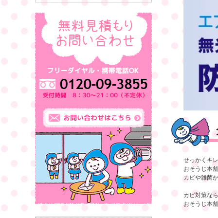
せっかくキ
おそうじ本
カビや雑菌
カビ対策な
おそうじ本