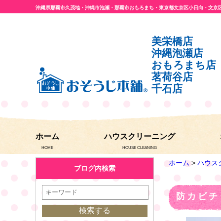
沖縄県那覇市久茂地・沖縄市泡瀬・那覇市おもろまち・東京都文京区小日向・文京
美栄橋店
沖縄泡瀬店
おもろまち店
茗荷谷店
千石店
ホーム
ハウスクリーニング
HOME
HOUSE CLEANING
ホーム
>
ハウス
ブログ内検索
防カビチ