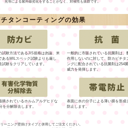
光等による紫外線劣化をすることがなく、対候性も抜群です。
ビチタンコーティングの効果
の試験方法であるJIS規格は勿論、米
一般的に市販されている抗菌剤は、
であるMILスペック試験よりも厳し
作用しないのに対して、防カビチタ
性試験をクリアしています。
ングに配合されている抗菌剤は254
威力を発揮します。
指摘されているホルムアルデヒドな
表面に水の分子による薄い膜を形成
成分を分解除去します。
防止します。
クリーニング壁掛けタイプと併用してご注文ください。