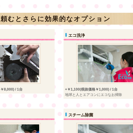
に頼むとさらに効果的なオプション
エコ洗浄
8,000) / 1台
+￥1,100(税抜価格￥1,000) / 1台
地球と人とエアコンにエコなお掃除
スチーム除菌