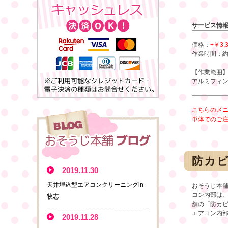
サービス情
価格：
+￥3,
作業時間：約
【作業範囲
アルミフィ
こちらのメ
単体でのご
防カ
2019.11.30
天井埋込型エアコンクリーニングin
おそうじ本
コン内部は
牧志
舗の「防カ
エアコン内
2019.11.28