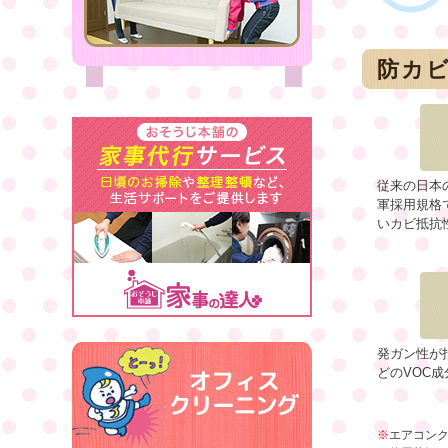
防カ
従来の日本
軍採用規格
いカビ抵抗
発ガン性が
どのVOC
※
エアコン