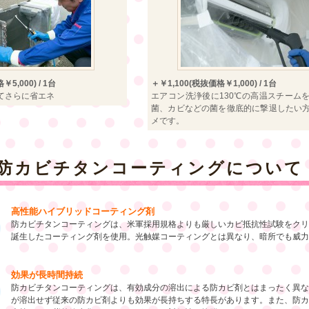
5,000) / 1台
＋￥1,100(税抜価格￥1,000) / 1台
てさらに省エネ
エアコン洗浄後に130℃の高温スチーム
菌、カビなどの菌を徹底的に撃退したい
メです。
防カビチタンコーティングについて
高性能ハイブリッドコーティング剤
防カビチタンコーティングは、米軍採用規格よりも厳しいカビ抵抗性試験をクリ
誕生したコーティング剤を使用。光触媒コーティングとは異なり、暗所でも威力
効果が長時間持続
防カビチタンコーティングは、有効成分の溶出による防カビ剤とはまったく異な
が溶出せず従来の防カビ剤よりも効果が長持ちする特長があります。また、防カ